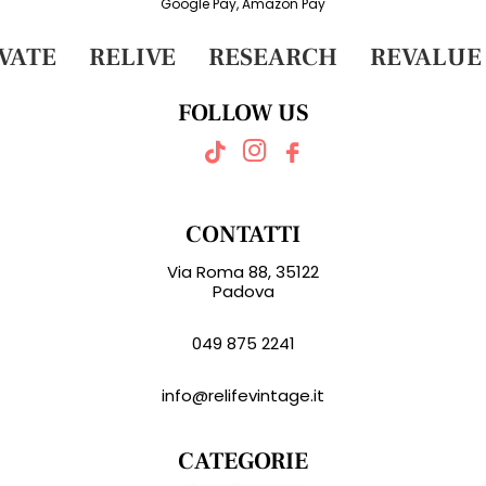
Google Pay, Amazon Pay
ATE
RELIVE
RESEARCH
REVALUE
FOLLOW US
CONTATTI
Via Roma 88, 35122
Padova
049 875 2241
info@relifevintage.it
CATEGORIE